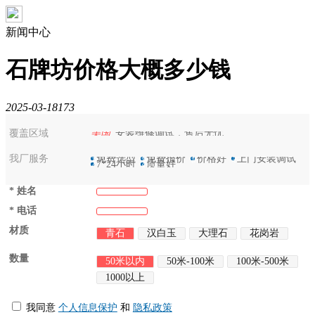
新闻中心
石牌坊价格大概多少钱
2025-03-18
173
覆盖区域
美国
安装维修调试，售后无忧
我厂服务
选
免费选型
保
免费报价
优
价格好
装
上门安装调试
7
7*24小时
好
质量好
*
姓名
*
电话
材质
青石
汉白玉
大理石
花岗岩
数量
50米以内
50米-100米
100米-500米
1000以上
我同意
个人信息保护
和
隐私政策