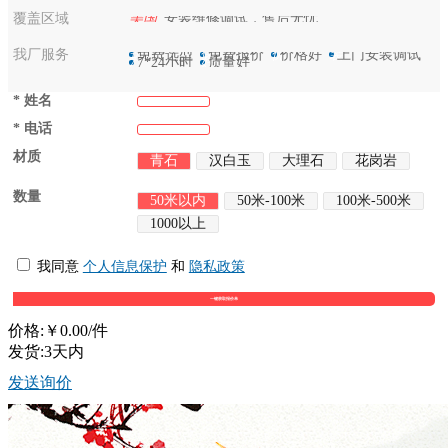
覆盖区域
美国
安装维修调试，售后无忧
我厂服务
选
免费选型
保
免费报价
优
价格好
装
上门安装调试
7
7*24小时
好
质量好
*
姓名
*
电话
材质
青石
汉白玉
大理石
花岗岩
数量
50米以内
50米-100米
100米-500米
1000以上
我同意
个人信息保护
和
隐私政策
价格:
￥0.00
/件
发货:3天内
发送询价